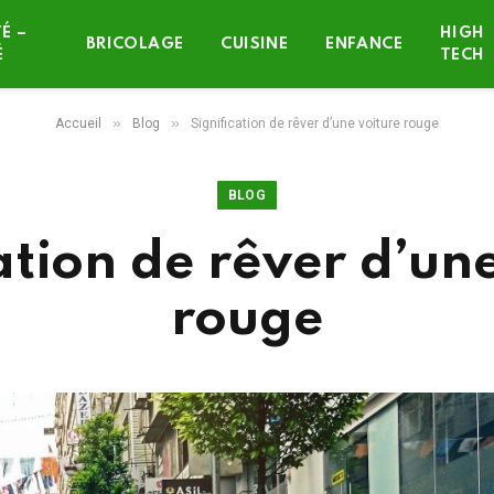
É –
HIGH
BRICOLAGE
CUISINE
ENFANCE
É
TECH
»
»
Accueil
Blog
Signification de rêver d’une voiture rouge
BLOG
ation de rêver d’un
rouge