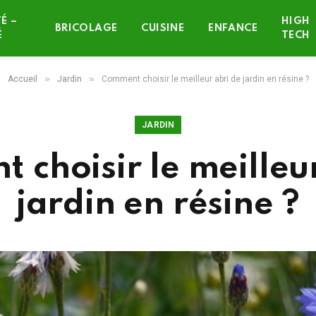
É –
HIGH
BRICOLAGE
CUISINE
ENFANCE
É
TECH
»
»
Accueil
Jardin
Comment choisir le meilleur abri de jardin en résine ?
JARDIN
choisir le meilleu
jardin en résine ?