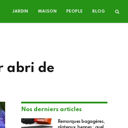
JARDIN
MAISON
PEOPLE
BLOG
r abri de
Nos derniers articles
Remorques bagagères,
plateaux, bennes : quel